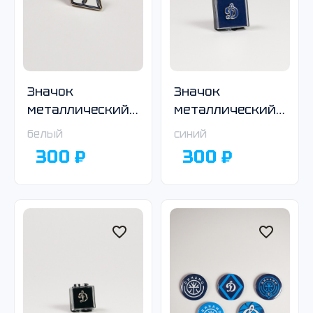
Значок
Значок
металлический
металлический
с логотипом
с логотипом
белый
синий
Общества
Общества
300 ₽
300 ₽
«Динамо», ромб,
«Динамо»,
белый
синий