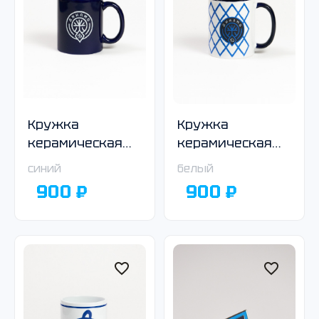
Кружка
Кружка
керамическая
керамическая
тёмно-синяя
белая с синей
синий
белый
ручкой
900 ₽
900 ₽