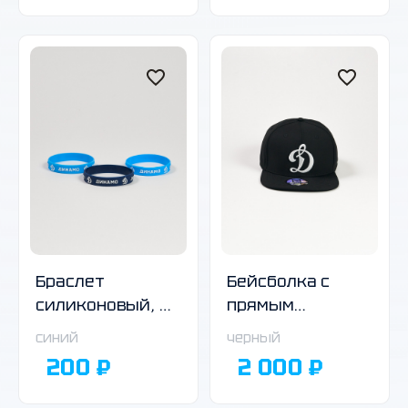
Браслет
Бейсболка с
силиконовый, в
прямым
ассортименте
козырьком
синий
черный
чёрная
200 ₽
2 000 ₽