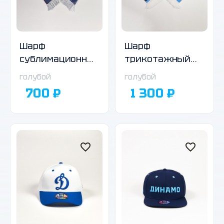
Шарф
Шарф
сублимационный,
трикотажный
в ассортименте
двухсторонний,
голубой
голубой
03
700 ₽
1 300 ₽