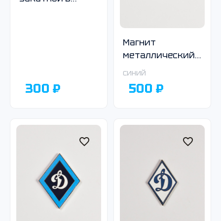
ассортименте
Магнит
металлический
тёмно-синий
синий
300 ₽
500 ₽