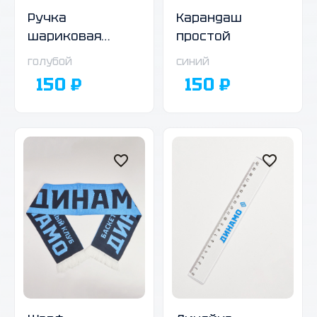
Ручка
Карандаш
шариковая
простой
автоматическая,
голубой
синий
голубой корпус
150 ₽
150 ₽