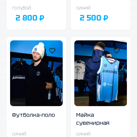
голубой
синий
2 800 ₽
2 500 ₽
Майка
Футболка-поло
сувенирная
синий
синий