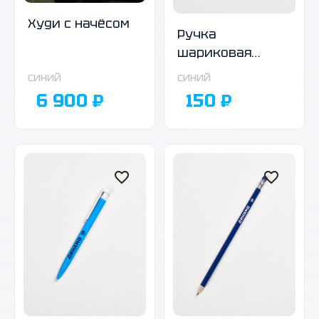
Худи с начёсом
Ручка
шариковая
автоматическая,
синий
синий
темно-синий
6 900 ₽
150 ₽
корпус