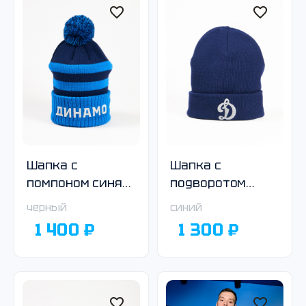
Шапка с
Шапка с
помпоном синяя
подворотом
в полоску
тёмно-синяя
черный
синий
1 400 ₽
1 300 ₽