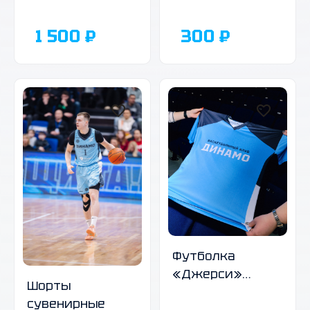
2026 г,
2026 г., А3
перекидной
1 500 ₽
300 ₽
Футболка
«Джерси»
Шорты
голубая
сувенирные