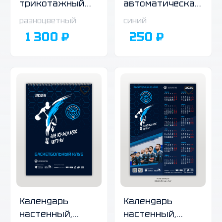
трикотажный
автоматическая
двухсторонний,
ручка, тёмно-
разноцветный
синий
02
синий корпус
1 300 ₽
250 ₽
Календарь
Календарь
настенный,
настенный,