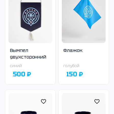
Вымпел
Флажок
двухсторонний
синий
голубой
500 ₽
150 ₽