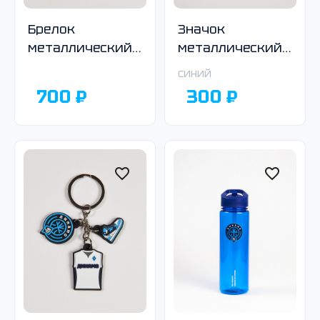
Брелок
Значок
металлический,
металлический,
крутящийся
круглый,синий
синий
700 ₽
300 ₽