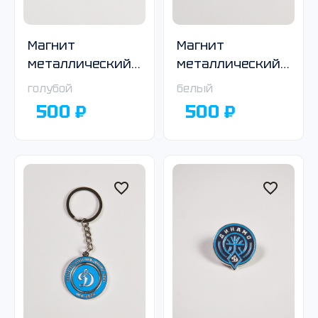
Магнит
Магнит
металлический
металлический
с логотипом
с логотипом
голубой
белый
Общества
Общества
500 ₽
500 ₽
«Динамо», ромб,
«Динамо»
тёмно-синий
белый, ромб