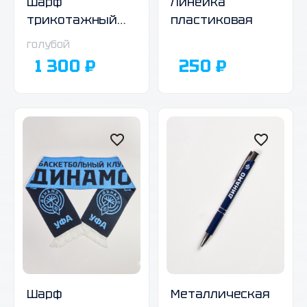
Шарф
Линейка
трикотажный
пластиковая
двухсторонний,
голубой
01
1 300 ₽
250 ₽
Шарф
Металлическая