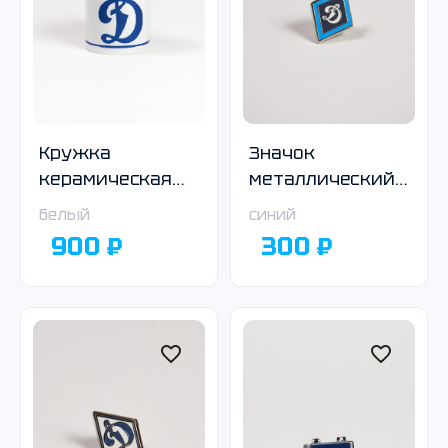
Кружка
Значок
керамическая
металлический
«Динамо» белая
с логотипом
белый
синий
Общества
900 ₽
300 ₽
«Динамо», ромб,
синий