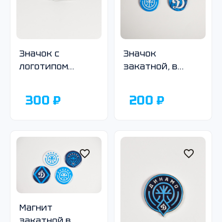
Значок с
Значок
логотипом
закатной, в
Общества
ассортименте
«Динамо», под
300 ₽
200 ₽
серебро
Магнит
закатной в