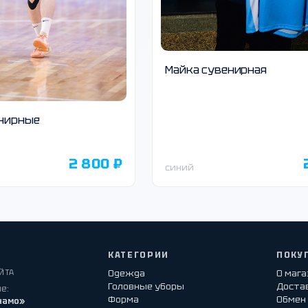
Майка сувенирная
нирные
2 800 ₽
синий
КАТЕГОРИИ
ПОКУ
ЙТА
Одежда
О маг
Головные уборы
Достав
е:
Форма
Обмен 
намо»