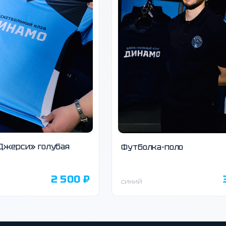
Джерси» голубая
Футболка-поло
2 500 ₽
синий