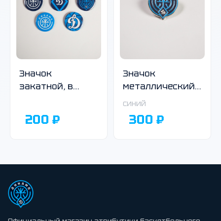
Значок
Значок
закатной, в
металлический,
ассортименте
круглый,синий
синий
200 ₽
300 ₽