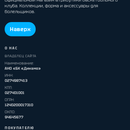
Официальный магазин атрибутики баскетбольного
клуба. Коллекции, форма и аксессуары для
болельщиков.
Наверх
О НАС
ВЛАДЕЛЕЦ САЙТА
Наименование:
АНО «БК «Динамо»
ИНН:
0274987413
КПП:
027401001
ОГРН:
1240200017310
ОКПО:
94645677
ПОКУПАТЕЛЮ