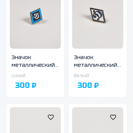
Значок
Значок
металлический
металлический
с логотипом
с логотипом
синий
белый
Общества
Общества
300 ₽
300 ₽
«Динамо», ромб,
«Динамо», ромб,
синий
белый