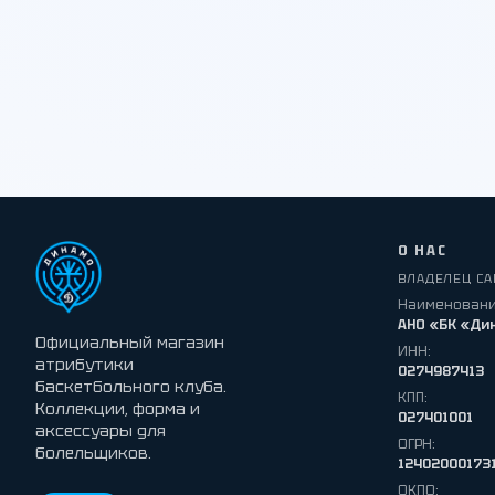
О НАС
ВЛАДЕЛЕЦ СА
Наименовани
АНО «БК «Ди
Официальный магазин
ИНН:
атрибутики
0274987413
баскетбольного клуба.
КПП:
Коллекции, форма и
027401001
аксессуары для
ОГРН:
болельщиков.
12402000173
ОКПО: