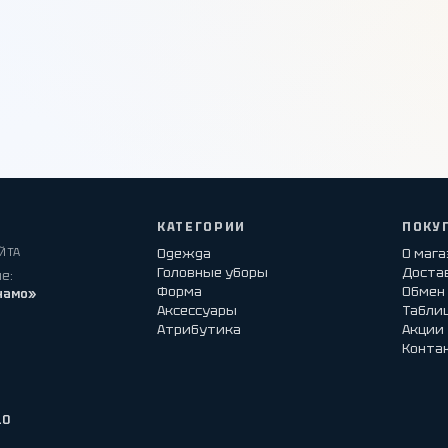
КАТЕГОРИИ
ПОКУ
ЙТА
Одежда
О маг
Головные уборы
Достав
е:
Форма
Обмен 
намо»
Аксессуары
Табли
Атрибутика
Акции
Конта
10