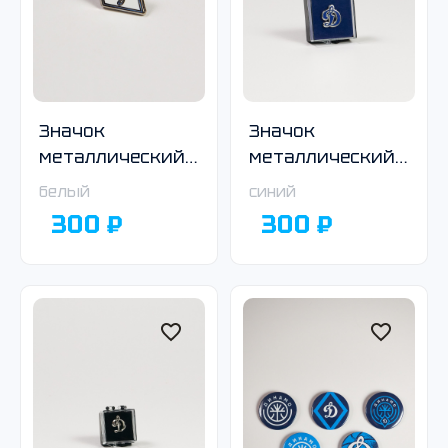
Значок
Значок
металлический
металлический
с логотипом
с логотипом
белый
синий
Общества
Общества
300 ₽
300 ₽
«Динамо», ромб,
«Динамо»,
белый
синий