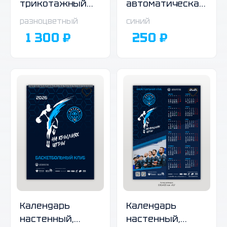
трикотажный
автоматическая
двухсторонний,
ручка, тёмно-
разноцветный
синий
02
синий корпус
1 300 ₽
250 ₽
Календарь
Календарь
настенный,
настенный,