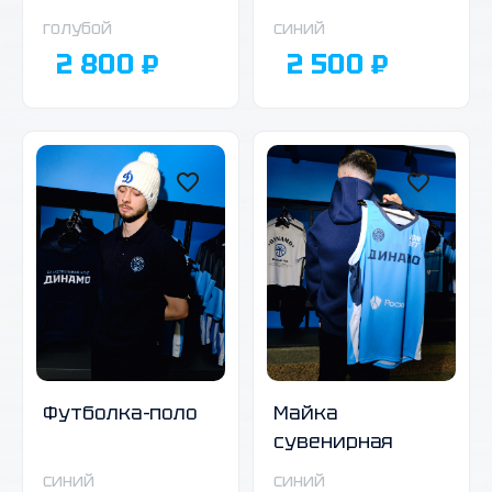
голубой
синий
2 800 ₽
2 500 ₽
Майка
Футболка-поло
сувенирная
синий
синий