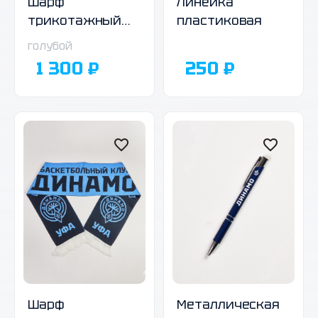
Шарф
Линейка
трикотажный
пластиковая
двухсторонний,
голубой
01
1 300 ₽
250 ₽
Шарф
Металлическая