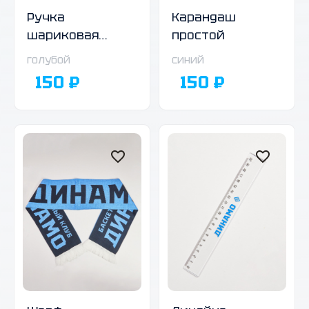
Ручка
Карандаш
шариковая
простой
автоматическая,
голубой
синий
голубой корпус
150 ₽
150 ₽