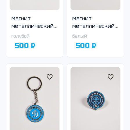
Магнит
Магнит
металлический
металлический
с логотипом
с логотипом
голубой
белый
Общества
Общества
500 ₽
500 ₽
«Динамо», ромб,
«Динамо»
тёмно-синий
белый, ромб