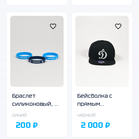
Браслет
Бейсболка с
силиконовый, в
прямым
ассортименте
козырьком
синий
черный
чёрная
200 ₽
2 000 ₽