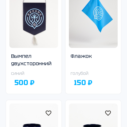
Вымпел
Флажок
двухсторонний
синий
голубой
500 ₽
150 ₽