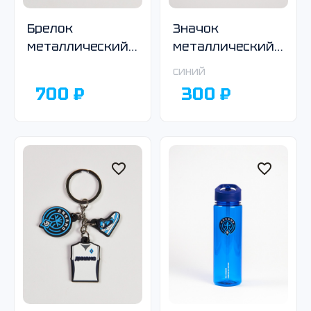
Брелок
Значок
металлический,
металлический,
крутящийся
круглый,синий
синий
700 ₽
300 ₽