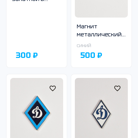
ассортименте
Магнит
металлический
тёмно-синий
синий
300 ₽
500 ₽