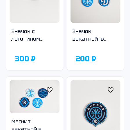
Значок с
Значок
логотипом
закатной, в
Общества
ассортименте
«Динамо», под
300 ₽
200 ₽
серебро
Магнит
закатной в