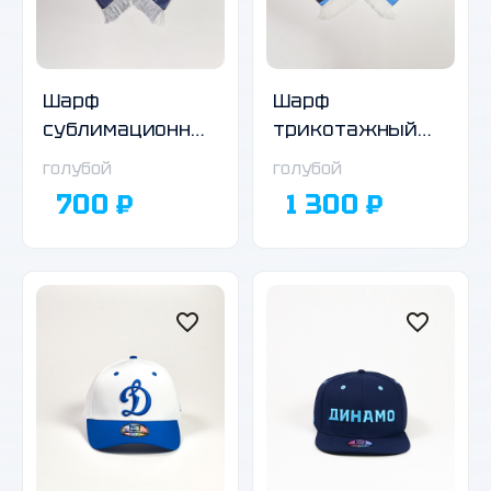
Шарф
Шарф
сублимационный,
трикотажный
в ассортименте
двухсторонний,
голубой
голубой
03
700 ₽
1 300 ₽