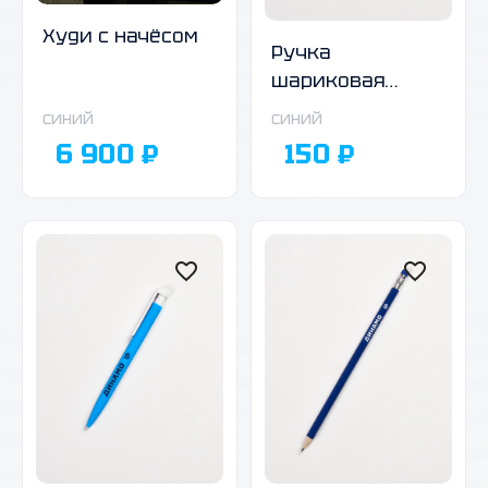
Худи с начёсом
Ручка
шариковая
автоматическая,
синий
синий
темно-синий
6 900 ₽
150 ₽
корпус