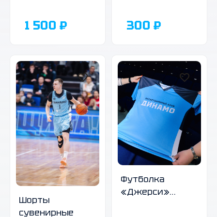
2026 г,
2026 г., А3
перекидной
1 500 ₽
300 ₽
Футболка
«Джерси»
Шорты
голубая
сувенирные