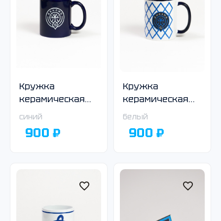
Кружка
Кружка
керамическая
керамическая
тёмно-синяя
белая с синей
синий
белый
ручкой
900 ₽
900 ₽