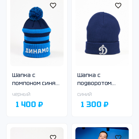
Шапка с
Шапка с
помпоном синяя
подворотом
в полоску
тёмно-синяя
черный
синий
1 400 ₽
1 300 ₽