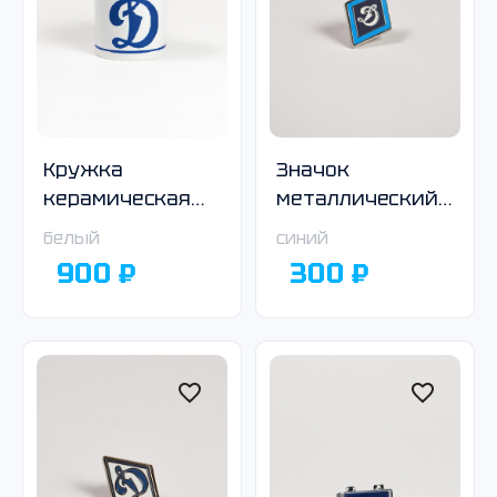
Кружка
Значок
керамическая
металлический
«Динамо» белая
с логотипом
белый
синий
Общества
900 ₽
300 ₽
«Динамо», ромб,
синий