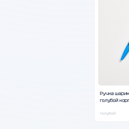
Ручка шарик
голубой кор
голубой