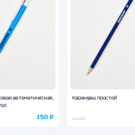
овая автоматическая,
Карандаш простой
пус
150 ₽
синий