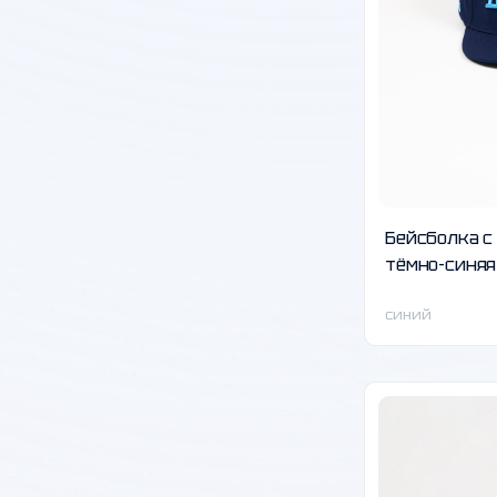
Бейсболка 
тёмно-синяя
синий