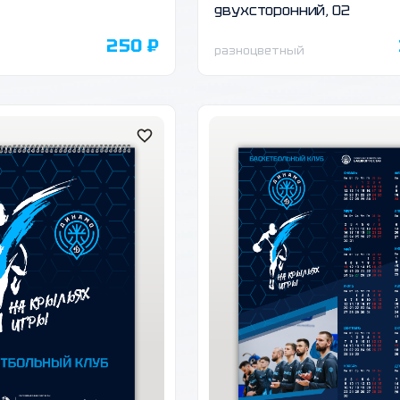
двухсторонний, 02
250 ₽
разноцветный