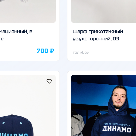
мационный, в
Шарф трикотажный
те
двухсторонний, 03
700 ₽
голубой