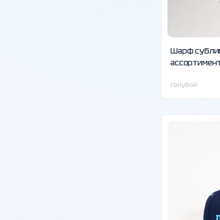
Шарф субли
ассортимен
голубой